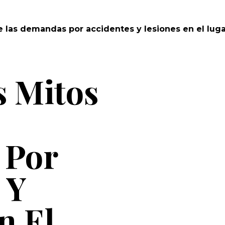
e las demandas por accidentes y lesiones en el luga
s Mitos
 Por
 Y
n El